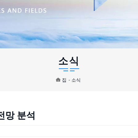
소식
집
-
소식
 전망 분석