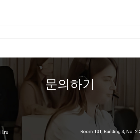
문의하기
Room 101, Building 3, No. 2
l.ru