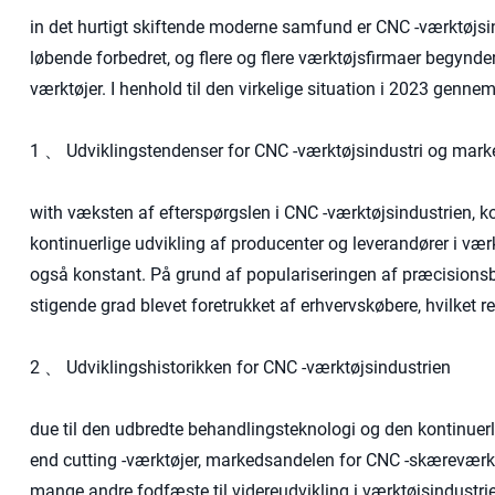
in det hurtigt skiftende moderne samfund er CNC -værktøjsi
løbende forbedret, og flere og flere værktøjsfirmaer begynd
værktøjer. I henhold til den virkelige situation i 2023 genn
1 、 Udviklingstendenser for CNC -værktøjsindustri og mark
with væksten af ​​efterspørgslen i CNC -værktøjsindustrien, 
kontinuerlige udvikling af producenter og leverandører i værk
også konstant. På grund af populariseringen af ​​præcisions
stigende grad blevet foretrukket af erhvervskøbere, hvilket 
2 、 Udviklingshistorikken for CNC -værktøjsindustrien
due til den udbredte behandlingsteknologi og den kontinuerl
end cutting -værktøjer, markedsandelen for CNC -skæreværkt
mange andre fodfæste til videreudvikling i værktøjsindustrie