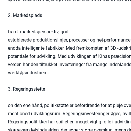
2. Markedsplads
fra et markedsperspektiv, godt
establerede produktionslinjer, processer og høj-performance 
endda intelligente fabrikker. Med fremkomsten af ​​3D -udskr
potentiale for udvikling. Med udviklingen af ​​Kinas præcision
verden har den tiltrukket investeringer fra mange indenland
værktøjsindustrien.-
3. Regeringsstøtte
on den ene hånd, politikstøtte er befordrende for at pleje o
mentioned udviklingsrum. Regeringsinvesteringer øges, hvilke
Regeringspolitikker har spillet en meget vigtig rolle i udvi
skæreværktøjsindustrien, der søger større overskud, mens de m