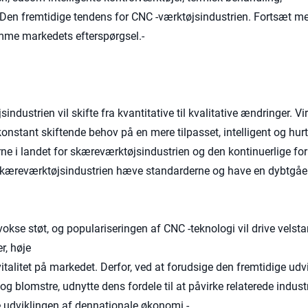
 Den fremtidige tendens for CNC -værktøjsindustrien. Fortsæt me
omme markedets efterspørgsel.-
sindustrien vil skifte fra kvantitative til kvalitative ændringer. 
stant skiftende behov på en mere tilpasset, intelligent og hur
erne i landet for skæreværktøjsindustrien og den kontinuerlige fo
C -skæreværktøjsindustrien hæve standarderne og have en dybtgå
se støt, og populariseringen af ​​CNC -teknologi vil drive velsta
r, høje
vitalitet på markedet. Derfor, ved at forudsige den fremtidige ud
g blomstre, udnytte dens fordele til at påvirke relaterede industri
 udviklingen af ​​dennationale økonomi.-