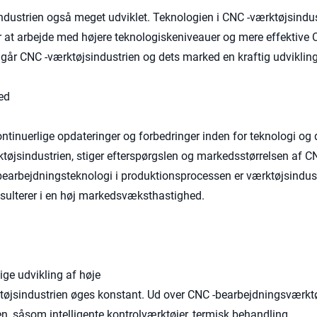
ndustrien også meget udviklet. Teknologien i CNC -værktøjsindus
er at arbejde med højere teknologiskeniveauer og mere effektive 
emgår CNC -værktøjsindustrien og dets marked en kraftig udviklin
ed
kontinuerlige opdateringer og forbedringer inden for teknologi og
tøjsindustrien, stiger efterspørgslen og markedsstørrelsen af ​​C
bearbejdningsteknologi i produktionsprocessen er værktøjsindust
resulterer i en høj markedsvæksthastighed.
ige udvikling af høje
øjsindustrien øges konstant. Ud over CNC -bearbejdningsværktøj
n, såsom intelligente kontrolværktøjer, termisk behandling,