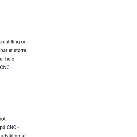
emstilling og
har et større
er hele
 CNC -
pot.
 på CNC -
 udvikling af