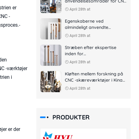
anvendelsesområder for CNC
-skæreværktøjer
trien er
April 28th at
CNC -
Egenskaberne ved
gsproces.-
almindeligt anvendte
skæreværktøjer i CNC -
April 28th at
bearbejdning
Stræben efter ekspertise
inden for
 den
metalskæringsværktøjer til at
April 28th at
hjælpe aerospacefremstilling
NC -værktøjer
Kløften mellem forskning på
rien i
CNC -skæreværktøjer i Kina
og udlandet lande
April 28th at
PRODUKTER
er er der