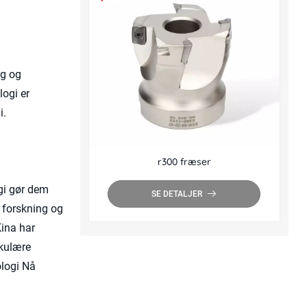
ng og
logi er
i.
r300 fræser
gi gør dem
SE DETALJER
 forskning og
Kina har
rkulære
ologi Nå