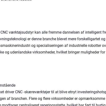
CNC værktøjsudstyr kan alle fremme dannelsen af ​​intelligent fr
ivningsteknologi er denne branche blevet mere forskelligartet og 
smaskinerindustri og specialiseringen af ​​industrielle robotter ov
ske og udenlandske virksomheder, hvilket bringer muligheder for
venstående
t driver CNC -skæreværktøjer til at blive etnyt investeringshots
klingen af ​​branchen. Flere og flere virksomheder er opmærksomme
odtager centraliseret regeringsstøtte, hvilket har ført til hurtig