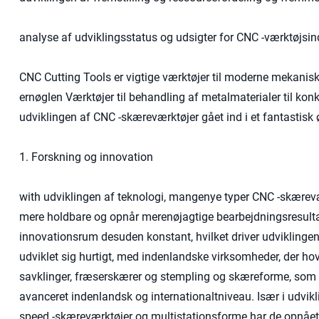
analyse af udviklingsstatus og udsigter for CNC -værktøjsin
CNC Cutting Tools er vigtige værktøjer til moderne mekanis
ernøglen Værktøjer til behandling af metalmaterialer til ko
udviklingen af ​​CNC -skæreværktøjer gået ind i et fantastisk
1. Forskning og innovation
with udviklingen af ​​teknologi, mangenye typer CNC -skære
mere holdbare og opnår merenøjagtige bearbejdningsresultat
innovationsrum desuden konstant, hvilket driver udviklingen
udviklet sig hurtigt, med indenlandske virksomheder, der ho
savklinger, fræserskærer og stempling og skæreforme, som al
avanceret indenlandsk og internationaltniveau. Især i udvikli
speed -skæreværktøjer og multistationsforme har de opnået