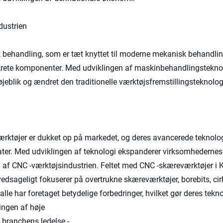
dustrien
k behandling, som er tæt knyttet til moderne mekanisk behandli
nkrete komponenter. Med udviklingen af ​​maskinbehandlingstekno
 øjeblik og ændret den traditionelle værktøjsfremstillingsteknolog
værktøjer er dukket op på markedet, og deres avancerede teknolo
er. Med udviklingen af ​​teknologi ekspanderer virksomhedernes
 af ​​CNC -værktøjsindustrien. Feltet med CNC -skæreværktøjer i 
vedsageligt fokuserer på overtrukne skæreværktøjer, borebits, ci
le har foretaget betydelige forbedringer, hvilket gør deres tekn
ngen af ​​høje
 branchens ledelse.-