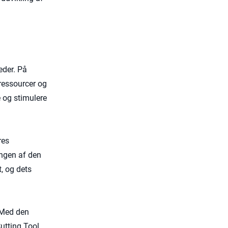
eder. På
 ressourcer og
e og stimulere
res
gen af ​​den
, og dets
. Med den
Cutting Tool