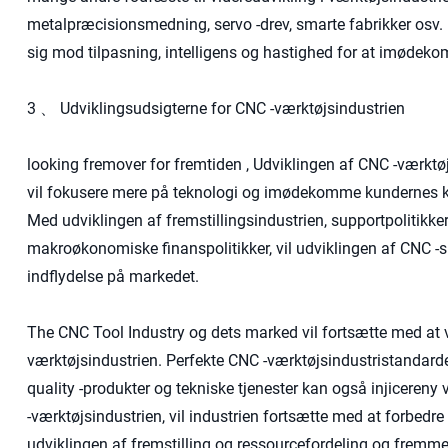
metalpræcisionsmedning, servo -drev, smarte fabrikker osv.
sig mod tilpasning, intelligens og hastighed for at imødek
3 、 Udviklingsudsigterne for CNC -værktøjsindustrien
looking fremover for fremtiden , Udviklingen af ​​CNC -værktøj
vil fokusere mere på teknologi og imødekomme kundernes kon
Med udviklingen af ​​fremstillingsindustrien, supportpolitikk
makroøkonomiske finanspolitikker, vil udviklingen af ​​CN
indflydelse på markedet.
The CNC Tool Industry og dets marked vil fortsætte med at vok
værktøjsindustrien. Perfekte CNC -værktøjsindustristandarde
quality -produkter og tekniske tjenester kan også injicereny 
-værktøjsindustrien, vil industrien fortsætte med at forbedre o
udviklingen af ​​fremstilling og ressourcefordeling og fremme