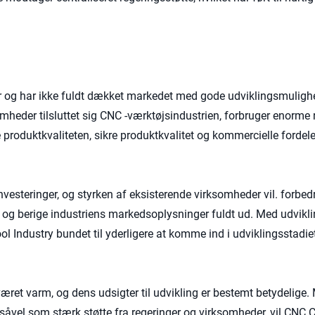
ier og har ikke fuldt dækket markedet med gode udviklingsmuligh
omheder tilsluttet sig CNC -værktøjsindustrien, forbruger enorme
produktkvaliteten, sikre produktkvalitet og kommercielle fordel
esteringer, og styrken af ​​eksisterende virksomheder vil. forbed
og berige industriens markedsoplysninger fuldt ud. Med udviklin
 Industry bundet til yderligere at komme ind i udviklingsstadiet
 været varm, og dens udsigter til udvikling er bestemt betydelige
 såvel som stærk støtte fra regeringer og virksomheder, vil CNC 