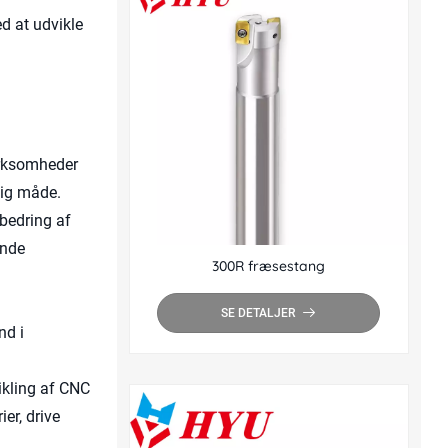
d at udvikle
Virksomheder
tig måde.
rbedring af
ende
300R fræsestang
SE DETALJER
nd i
vikling af CNC
er, drive