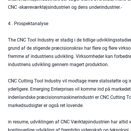
CNC -skæreværktøjsindustrien og dens underindustrier.-
4 . Prospektanalyse
The CNC Tool Industry er stadig i de tidlige udviklingsstad
grund af de stigende præcisionskrav har flere og flere virks
fremme af industriens udvikling. Virksomheder kan forbedre 
industriens udvikling gennem magert produktion.
CNC Cutting Tool Industry vil modtage mere statsstøtte og inv
yderligere. Emerging Enterprises vil komme ind på markedet 
indenlandske præcisionsmaskinerindustri er CNC Cutting Tool
markedsudsigter er også ret lovende.
in resume, udviklingen af ​​CNC Værktøjsindustrien har altid
kontinuerlige udvikling af fremtidig videnskab og teknologi,