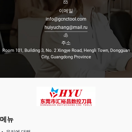
이메일
info@gcnctool.com
huiyuchang@mail.ru
주소
Room 101, Building 3, No. 2 Xingye Road, Hengli Town, Dongguan
City, Guangdong Province
메뉴
우리에 대해