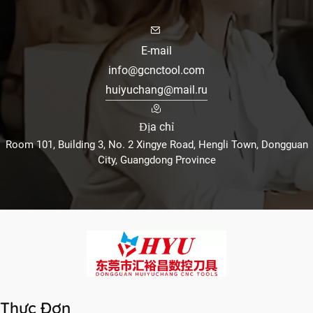
E-mail
info@gcnctool.com
huiyuchang@mail.ru
Địa chỉ
Room 101, Building 3, No. 2 Xingye Road, Hengli Town, Dongguan
City, Guangdong Province
Thực Đơn