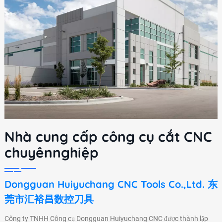
Nhà cung cấp công cụ cắt CNC
chuyênnghiệp
Dongguan Huiyuchang CNC Tools Co.,Ltd. 东
莞市汇裕昌数控刀具
Công ty TNHH Công cụ Dongguan Huiyuchang CNC được thành lập