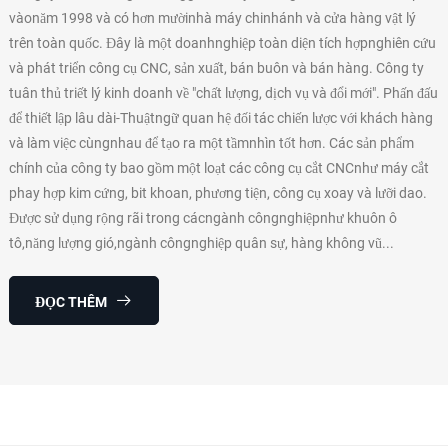
vàonăm 1998 và có hơn mườinhà máy chinhánh và cửa hàng vật lý
trên toàn quốc. Đây là một doanhnghiệp toàn diện tích hợpnghiên cứu
và phát triển công cụ CNC, sản xuất, bán buôn và bán hàng. Công ty
tuân thủ triết lý kinh doanh về "chất lượng, dịch vụ và đổi mới". Phấn đấu
để thiết lập lâu dài-Thuậtngữ quan hệ đối tác chiến lược với khách hàng
và làm việc cùngnhau để tạo ra một tầmnhìn tốt hơn. Các sản phẩm
chính của công ty bao gồm một loạt các công cụ cắt CNCnhư máy cắt
phay hợp kim cứng, bit khoan, phương tiện, công cụ xoay và lưỡi dao.
Được sử dụng rộng rãi trong cácngành côngnghiệpnhư khuôn ô
tô,năng lượng gió,ngành côngnghiệp quân sự, hàng không vũ...
ĐỌC THÊM