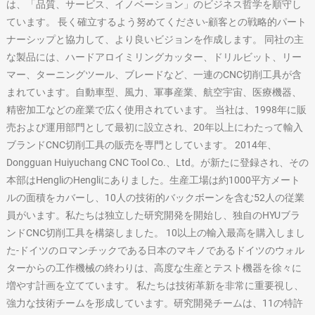
は、「品質、サービス、イノベーション」のビジネス哲学を順守し
ています。 長く確立するよう努めてください-顧客との戦略的パート
ナーシップと協力して、より良いビジョンを作成します。 同社の主
な製品には、ハードアロイミリングカッター、ドリルビット、リー
マー、ターニングツール、ブレードなど、一連のCNC切削工具が含
まれています。自動車型、風力、軍事産業、航空宇宙、医療機器、
精密加工などの産業で広く使用されています。 当社は、1998年に販
売および運用部門として最初に設立され、20年以上にわたって輸入
ブランドCNC切削工具の販売を専門としています。 2014年、
Dongguan Huiyuchang CNC Tool Co.、Ltd。が新たに登録され、その
本部はHengliのHengliにありました。生産工場は約1000平方メート
ルの面積をカバーし、10人の技術的バックボーンを含む52人の従業
員がいます。私たちは独立した研究開発を開始し、独自のHYUブラ
ンドCNC切削工具を構築しました。 10以上の輸入最高を購入しまし
た-ドイツのロマンチックである日本のマキノであるドイツのウォル
ターからの工作機械の終わりは、高度な生産とテスト機器を徐々に
増やす計画を立てています。 私たちは技術革新を非常に重要視し、
強力な技術チームを形成しています。研究開発チームは、11の特許