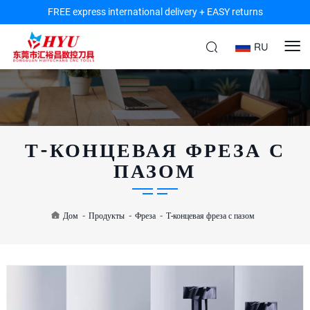
FREE express international delivery + EASY returns
RU
Т-КОНЦЕВАЯ ФРЕЗА С
ПАЗОМ
Дом
-
Продукты
-
Фреза
-
Т-концевая фреза с пазом