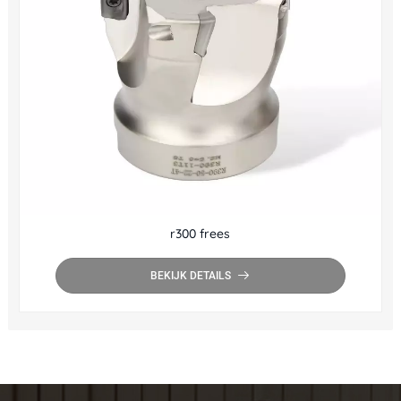
r300 frees
BEKIJK DETAILS