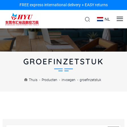
FREE express international delivery + EASY returns
NL
GROEFINZETSTUK
Thuis
-
Producten
-
invoegen
-
groefinzetstuk