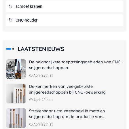
schroef kranen
CNC-houder
LAATSTENIEUWS
De belangrijkste toepassingsgebieden van CNC -
snijgereedschappen
April 28th at
De kenmerken van veelgebruikte
snijgereedschappen bij CNC -bewerking
April 28th at
Strevennaar uitmuntendheid in metalen
snijgereedschap om de productie van
ruimtevaart te helpen
April 28th at